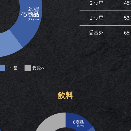
２つ星
4
１つ星
5
受賞外
6
飲料