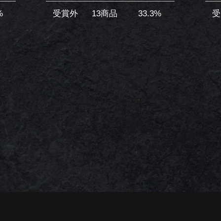
%
受賞外
13商品
33.3%
受