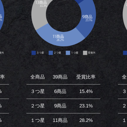
率
全商品
39商品
受賞比率
全
%
３つ星
6商品
15.4%
３
%
２つ星
9商品
23.1%
２
%
１つ星
11商品
28.2%
１