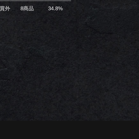
賞外
8商品
34.8%