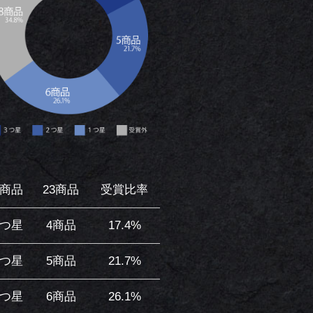
商品
23商品
受賞比率
つ星
4商品
17.4%
つ星
5商品
21.7%
つ星
6商品
26.1%