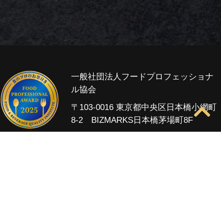
一般社団法人フードプロフェッショナ
ル協会
〒103-0016 東京都中央区日本橋小網町
8-2 BIZMARKS日本橋茅場町8F
Home
FPAとは
受賞商品
受賞統計
審査
スケジュール
費用・お申し込み
資料請求
お問い合わせ
主催