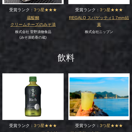
受賞ランク：
3つ星★★★
受賞ランク：
3つ星★★★
蔵醍醐
REGALO スパゲッティ1.7mm結
クリームチーズのみそ漬
束
株式会社 菅野漬物食品
株式会社ニップン
(みそ漬処香の蔵)
飲料
受賞ランク：
3つ星★★★
受賞ランク：
3つ星★★★