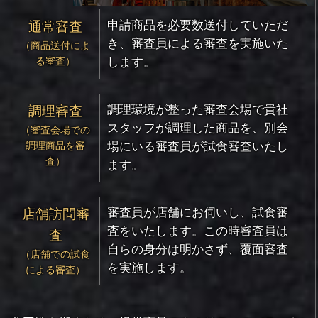
申請商品を必要数送付していただ
通常審査
き、
審査員による審査を実施いた
（商品送付によ
る審査）
します。
調理環境が整った審査会場で貴社
調理審査
スタッフが調理した商品を、
別会
（審査会場での
調理商品を審
場にいる審査員が試食審査いたし
査）
ます。
審査員が店舗にお伺いし、試食審
店舗訪問審
査をいたします。
この時審査員は
査
自らの身分は明かさず、覆面審査
（店舗での試食
を実施します。
による審査）