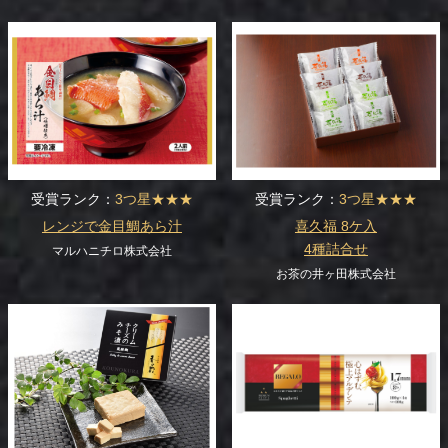
受賞ランク：
3つ星★★★
受賞ランク：
3つ星★★★
レンジで金目鯛あら汁
喜久福 8ケ入
4種詰合せ
マルハニチロ株式会社
お茶の井ヶ田株式会社