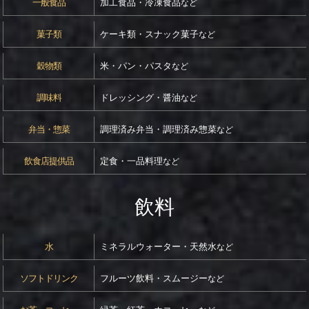
一般食品
加工食品・冷凍食品
など
菓子類
ケーキ類・スナック菓子
など
穀物類
米・パン・パスタ
など
調味料
ドレッシング・醤油
など
弁当・惣菜
調理済み弁当・調理済み惣菜
など
飲食店提供品
定食・一品料理
など
飲料
水
ミネラルウォーター・天然水
など
ソフトドリンク
フルーツ飲料・スムージー
など