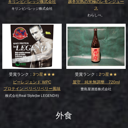
キリンビバレッジ株式会社
越冬完熟の究極のレモンジュー
ス
キリンビバレッジ株式会社
わらしべ。
受賞ランク：
3つ星★★★
受賞ランク：
2つ星★★
ビーレジェンド WPC
屋守 純米無調整 720ml
プロテイン ベリベリベリー風味
豊島屋酒造株式会社
株式会社Real Style(be LEGEND®)
外食