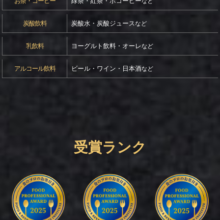
お茶・コーヒー
緑茶・紅茶・ホコーヒー
など
炭酸飲料
炭酸水・炭酸ジュース
など
乳飲料
ヨーグルト飲料・オーレ
など
アルコール飲料
ビール・ワイン・日本酒
など
受賞ランク