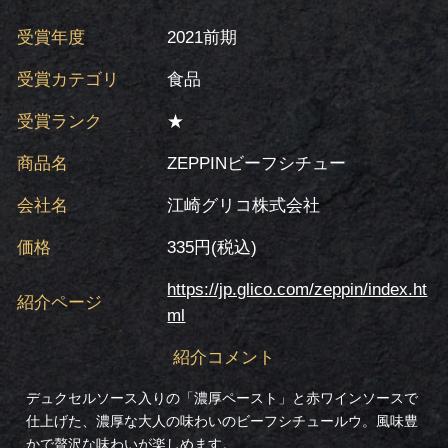
受賞年度
2021前期
受賞カテゴリ
食品
受賞ランク
★
商品名
ZEPPINビーフシチュー
会社名
江崎グリコ株式会社
価格
335円(税込)
https://jp.glico.com/zeppin/index.ht
紹介ページ
ml
紹介コメント
デュクセルソース入りの「濃厚ペースト」と赤ワインソースで
仕上げた、濃厚な大人の味わいのビーフシチュールウ。風味豊
かで贅沢な味わいが楽しめます。