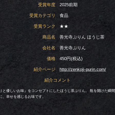
受賞年度
2025前期
受賞カテゴリ
食品
受賞ランク
★★
商品名
善光寺ぷりん ほうじ茶
会社名
善光寺ぷりん
価格
450円(税込)
紹介ページ
http://zenkoji-purin.com/
紹介コメント
りと優しいお味』をコンセプトにしたほうじ茶ぷりん。 瓶を開けた瞬
に、幸せを感じるお味です。