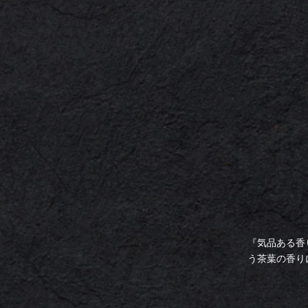
『気品ある香
う茶葉の香り