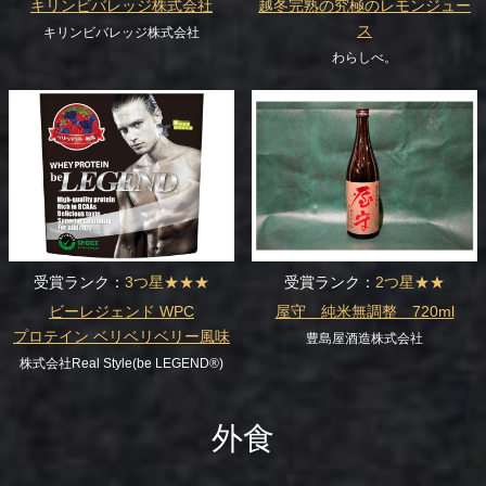
キリンビバレッジ株式会社
越冬完熟の究極のレモンジュー
ス
キリンビバレッジ株式会社
わらしべ。
受賞ランク：
3つ星★★★
受賞ランク：
2つ星★★
ビーレジェンド WPC
屋守 純米無調整 720ml
プロテイン ベリベリベリー風味
豊島屋酒造株式会社
株式会社Real Style(be LEGEND®)
外食