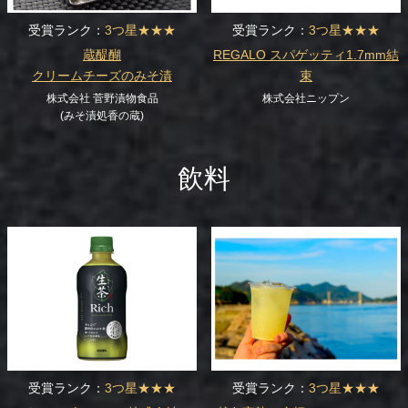
受賞ランク：
3つ星★★★
受賞ランク：
3つ星★★★
蔵醍醐
REGALO スパゲッティ1.7mm結
クリームチーズのみそ漬
束
株式会社 菅野漬物食品
株式会社ニップン
(みそ漬処香の蔵)
飲料
受賞ランク：
3つ星★★★
受賞ランク：
3つ星★★★