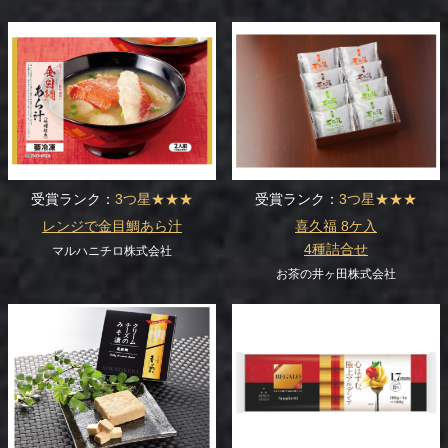
受賞ランク：
3つ星★★★
受賞ランク：
3つ星★★★
レンジで金目鯛あら汁
喜久福 8ケ入
4種詰合せ
マルハニチロ株式会社
お茶の井ヶ田株式会社