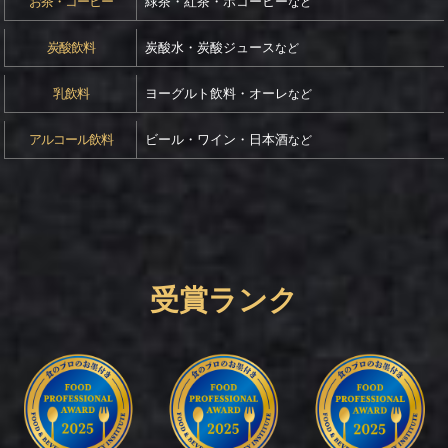
お茶・コーヒー
緑茶・紅茶・ホコーヒー
など
炭酸飲料
炭酸水・炭酸ジュース
など
乳飲料
ヨーグルト飲料・オーレ
など
アルコール飲料
ビール・ワイン・日本酒
など
受賞ランク