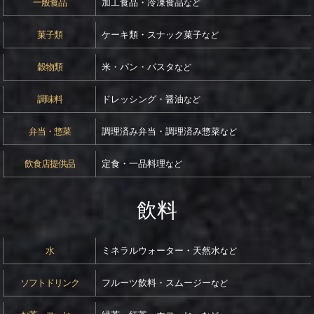
一般食品
加工食品・冷凍食品
など
菓子類
ケーキ類・スナック菓子
など
穀物類
米・パン・パスタ
など
調味料
ドレッシング・醤油
など
弁当・惣菜
調理済み弁当・調理済み惣菜
など
飲食店提供品
定食・一品料理
など
飲料
水
ミネラルウォーター・天然水
など
ソフトドリンク
フルーツ飲料・スムージー
など