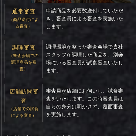
申請商品を必要数送付していただ
通常審査
き、
審査員による審査を実施いた
（商品送付によ
る審査）
します。
調理環境が整った審査会場で貴社
調理審査
スタッフが調理した商品を、
別会
（審査会場での
調理商品を審
場にいる審査員が試食審査いたし
査）
ます。
審査員が店舗にお伺いし、試食審
店舗訪問審
査をいたします。
この時審査員は
査
自らの身分は明かさず、覆面審査
（店舗での試食
を実施します。
による審査）